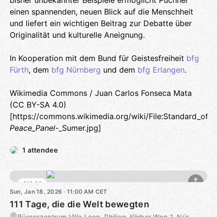
bisher unbekannter Beispiele ermöglicht Puchner
einen spannenden, neuen Blick auf die Menschheit
und liefert ein wichtigen Beitrag zur Debatte über
Originalität und kulturelle Aneignung.
In Kooperation mit dem Bund für Geistesfreiheit
bfg
Fürth
, dem
bfg Nürnberg
und dem
bfg Erlangen
.
Wikimedia Commons / Juan Carlos Fonseca Mata
(CC BY-SA 4.0)
[https://commons.wikimedia.org/wiki/File:Standard_of_U
Peace_Panel
-_Sumer.jpg]
1 attendee
€12.00
Sun, Jan 18, 2026 · 11:00 AM CET
111 Tage, die die Welt bewegten
Bürgerzentrum Villa Leon, Philipp-Körber-Weg 1, Nürnberg, DE