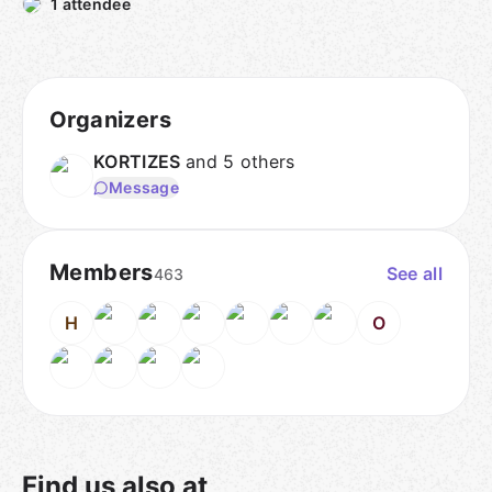
1 attendee
Organizers
KORTIZES
and 5 others
Message
Members
See all
463
H
O
Find us also at