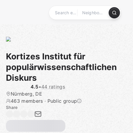
Skip
to
content
Homepage
Kortizes Institut für
populärwissenschaftlichen
Diskurs
4.5
•
44 ratings
Nürnberg, DE
463 members
·
Public group
Share