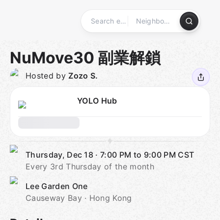
Skip
to
content
Homepage
NuMove30 副業解鎖
Hosted by
Zozo S.
YOLO Hub
Thursday, Dec 18
·
7:00 PM to 9:00 PM
CST
Every 3rd Thursday of the month
Lee Garden One
Causeway Bay · Hong Kong