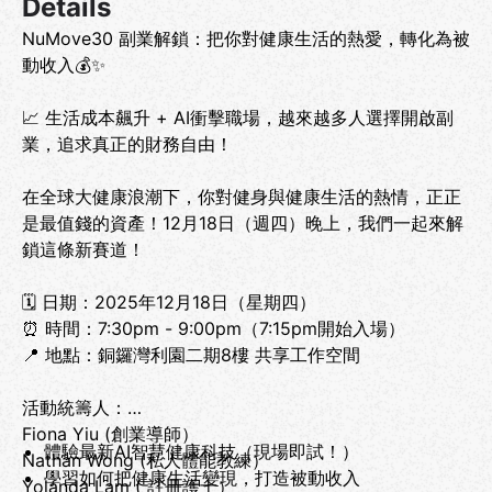
Details
NuMove30 副業解鎖：把你對健康生活的熱愛，轉化為被
動收入💰✨
📈 生活成本飆升 + AI衝擊職場，越來越多人選擇開啟副
業，追求真正的財務自由！
在全球大健康浪潮下，你對健身與健康生活的熱情，正正
是最值錢的資產！12月18日（週四）晚上，我們一起來解
鎖這條新賽道！
🗓 日期：2025年12月18日（星期四）
⏰ 時間：7:30pm - 9:00pm（7:15pm開始入場）
📍 地點：銅鑼灣利園二期8樓 共享工作空間
活動統籌人：
Fiona Yiu (創業導師）
體驗最新AI智慧健康科技（現場即試！）
Nathan Wong (私人體能教練）
⁠學習如何把健康生活變現，打造被動收入
Yolanda Lam ( 註冊護士）