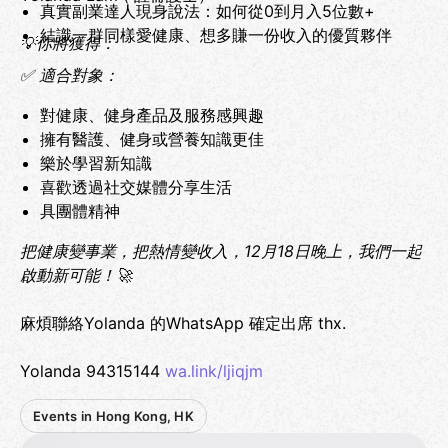
⁠真實副業達人現身說法：如何從0到月入5位數+
⁠結識一群同樣愛健康、想多賺一份收入的優質夥伴
💡你將獲得：
✅ 適合對象：
對健康、健身產品及服務感興趣
擁有醫護、健身或營養知識更佳
樂於學習新知識
喜歡透過社交媒體分享生活
具團體精神
把健康變事業，把熱情變收入，12月18日晚上，我們一起
啟動新可能！🚀
麻煩聯絡Yolanda 的WhatsApp 確定出席 thx.
Yolanda 94315144
wa.link/ljiqjm
Events in Hong Kong, HK