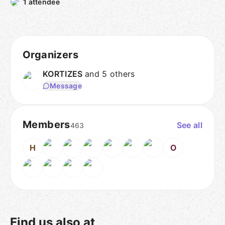
1 attendee
Organizers
KORTIZES
and 5 others
Message
Members
See all
463
H
O
Find us also at