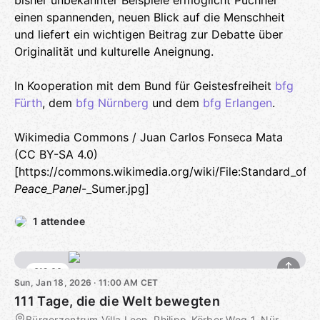
bisher unbekannter Beispiele ermöglicht Puchner
einen spannenden, neuen Blick auf die Menschheit
und liefert ein wichtigen Beitrag zur Debatte über
Originalität und kulturelle Aneignung.
In Kooperation mit dem Bund für Geistesfreiheit
bfg
Fürth
, dem
bfg Nürnberg
und dem
bfg Erlangen
.
Wikimedia Commons / Juan Carlos Fonseca Mata
(CC BY-SA 4.0)
[https://commons.wikimedia.org/wiki/File:Standard_of_U
Peace_Panel
-_Sumer.jpg]
1 attendee
€12.00
Sun, Jan 18, 2026 · 11:00 AM CET
111 Tage, die die Welt bewegten
Bürgerzentrum Villa Leon, Philipp-Körber-Weg 1, Nürnberg, DE