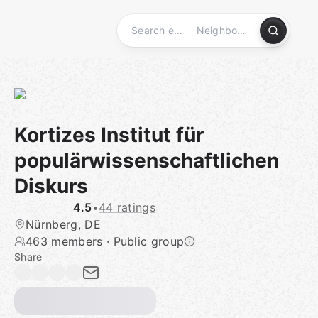
Skip
to
content
Homepage
Kortizes Institut für
populärwissenschaftlichen
Diskurs
4.5
•
44 ratings
Nürnberg, DE
463 members
·
Public group
Share