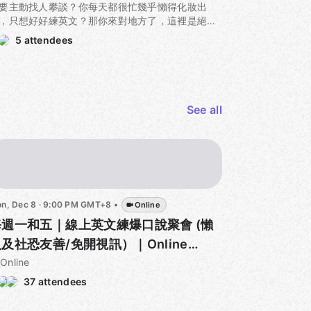
要主動找人攀談？你每天都很忙幾乎懶得化妝出
就直接維持練英文的熱度吧！
，只想好好練英文？那你來對地方了，這裡是絕對
社恐/懶人」友善的全線上無視訊英文口說小聚，給
只要準備好麥克風（請確認音質不要太差，對方要
5 attendees
有單純想要練爆英文口說，可是又想要和群體一起
聽得懂你說的話喔！），接著話題、目標等機制都
力成長的夥伴們。
主辦方搞定，我已經準備好要用這一年的時間精通
的英文口說了，那你呢？
起在虛擬的線上空間（如圖）中舉行英文口說派
，保證社恐友善，
你基本上人只要上線就好，接下
See all
at? You say you're scared to go to real-life
主辦會非常有效率地分組、指定話題和目標，然後
nguage exchange parties because you don't
整個過程緊湊又好玩，每個人一小時內都保證有滿
nt to start conversations with people? You're
的口說機會，還不用出門
。
sy every day, hardly feel like dressing up to
 out, and just want to practice your English?
接把每週二和五晚上九點空下來參加這個英文口說
ll, you've come to the right place. This is the
對吧！不要猶豫，我們平常用不到英文，所以才會
timate "socially anxious/lazy" friendly, all-online
於英文總是學不好的煩惱，但現在已經有一個高頻
n, Dec 8 · 9:00 PM GMT+8
•
Online
glish speaking meet-up. It's perfect for
地練爆口說的聚會了，善用這個聚會和團體，這一
yone who just wants to blast through their
每週一和五｜線上英文練爆口說聚會 (懶
就直接維持練英文的熱度吧！
glish speaking practice, while also growing
及社恐友善/免開視訊）｜Online
ongside a community.
只要準備好麥克風（請確認音質不要太差，對方要
'll hold English speaking parties in a virtual
nglish Corner for Lazy buddies!
Online
聽得懂你說的話喔！），接著話題、目標等機制都
line space, guaranteed to be friendly for those
37 attendees
主辦方搞定，我已經準備好要用這一年的時間精通
th social anxiety. You just need to log on, and
的英文口說了，那你呢？
e host will efficiently set up groups, assign