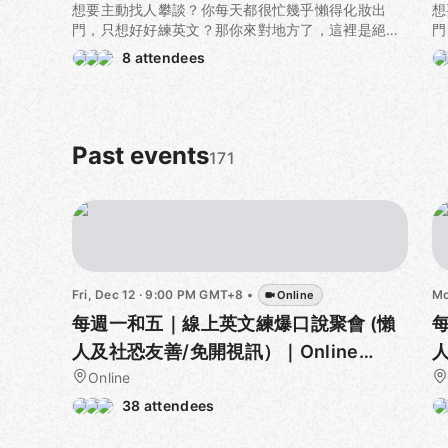
想要主動找人攀談？你每天都很忙幾乎懶得化妝出
想
次就直接維持練英文的熱度吧！
次
門，只想好好練英文？那你來對地方了，這裡是絕對
門
「社恐/懶人」友善的全線上無視訊英文口說小聚，給
「
你只要準備好麥克風（請確認音質不要太差，對方要
8 attendees
你
所有單純想要練爆英文口說，可是又想要和群體一起
所
能聽得懂你說的話喔！），接著話題、目標等機制都
能
努力成長的夥伴們。
努
是主辦方搞定，我已經準備好要用這一年的時間精通
是
我的英文口說了，那你呢？
我
一起在虛擬的線上空間（如圖）中舉行英文口說派
一
對，保證社恐友善，
Past events
你基本上人只要上線就好，接下
對
171
What? You say you're scared to go to real-life
Wh
來主辦會非常有效率地分組、指定話題和目標，然後
來
language exchange parties because you don't
la
讓整個過程緊湊又好玩，每個人一小時內都保證有滿
讓
want to start conversations with people? You're
wa
滿的口說機會，還不用出門
。
滿
busy every day, hardly feel like dressing up to
bu
go out, and just want to practice your English?
go
直接把每週二和五晚上九點空下來參加這個英文口說
直
Well, you've come to the right place. This is the
We
派對吧！不要猶豫，我們平常用不到英文，所以才會
派
ultimate "socially anxious/lazy" friendly, all-online
ul
苦於英文總是學不好的煩惱，但現在已經有一個高頻
苦
Fri, Dec 12 · 9:00 PM GMT+8
•
Mo
Online
English speaking meet-up. It's perfect for
En
率地練爆口說的聚會了，善用這個聚會和團體，這一
率
anyone who just wants to blast through their
an
每週一和五｜線上英文練爆口說聚會 (懶
次就直接維持練英文的熱度吧！
次
English speaking practice, while also growing
En
人及社恐友善/免開視訊）｜Online
人
alongside a community.
al
你只要準備好麥克風（請確認音質不要太差，對方要
你
We'll hold English speaking parties in a virtual
English Corner for Lazy buddies!
Online
We
E
能聽得懂你說的話喔！），接著話題、目標等機制都
能
online space, guaranteed to be friendly for those
on
38 attendees
是主辦方搞定，我已經準備好要用這一年的時間精通
是
with social anxiety. You just need to log on, and
wi
我的英文口說了，那你呢？
我
the host will efficiently set up groups, assign
th