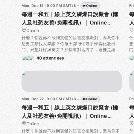
Mon, Dec 15 · 9:00 PM GMT+8
•
Fr
Online
每週一和五｜線上英文練爆口說聚會 (懶
人及社恐友善/免開視訊）｜Online
人
English Corner for Lazy buddies!
Online
E
什麼？你說你不敢到實體的語言交換派對，因為你不
什
想要主動找人攀談？你每天都很忙幾乎懶得化妝出
想
門，只想好好練英文？那你來對地方了，這裡是絕對
門
「社恐/懶人」友善的全線上無視訊英文口說小聚，給
「
40 attendees
所有單純想要練爆英文口說，可是又想要和群體一起
所
努力成長的夥伴們。
努
一起在虛擬的線上空間（如圖）中舉行英文口說派
一
對，保證社恐友善，
你基本上人只要上線就好，接下
對
來主辦會非常有效率地分組、指定話題和目標，然後
來
讓整個過程緊湊又好玩，每個人一小時內都保證有滿
讓
Mon, Dec 22 · 9:00 PM GMT+8
•
Fr
Online
滿的口說機會，還不用出門
。
滿
每週一和五｜線上英文練爆口說聚會 (懶
直接把每週二和五晚上九點空下來參加這個英文口說
人及社恐友善/免開視訊）｜Online
直
人
派對吧！不要猶豫，我們平常用不到英文，所以才會
派
English Corner for Lazy buddies!
Online
E
苦於英文總是學不好的煩惱，但現在已經有一個高頻
苦
什麼？你說你不敢到實體的語言交換派對，因為你不
什
率地練爆口說的聚會了，善用這個聚會和團體，這一
率