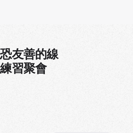
社恐友善的線
說練習聚會