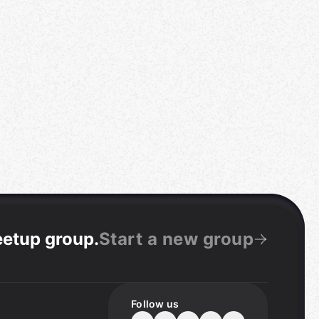
eetup group
.
Start a new group
Follow us