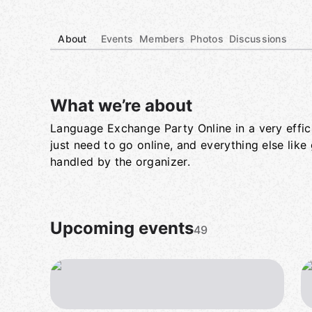
About
Events
Members
Photos
Discussions
What we’re about
Language Exchange Party Online in a very effici
Group links
just need to go online, and everything else like
handled by the organizer.
Upcoming events
49