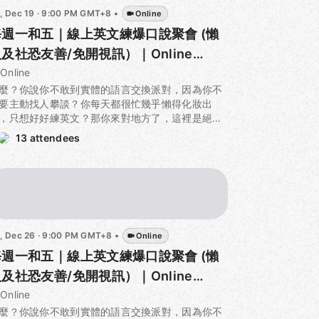
i, Dec 19 · 9:00 PM GMT+8
•
Online
每週一和五｜線上英文練爆口說聚會 (懶
及社恐友善/免開視訊）｜Online
nglish Corner for Lazy buddies!
Online
麼？你說你不敢到實體的語言交換派對，因為你不
要主動找人攀談？你每天都很忙幾乎懶得化妝出
，只想好好練英文？那你來對地方了，這裡是絕對
社恐/懶人」友善的全線上無視訊英文口說小聚，給
13 attendees
有單純想要練爆英文口說，可是又想要和群體一起
力成長的夥伴們。
起在虛擬的線上空間（如圖）中舉行英文口說派
，保證社恐友善，
你基本上人只要上線就好，接下
主辦會非常有效率地分組、指定話題和目標，然後
整個過程緊湊又好玩，每個人一小時內都保證有滿
i, Dec 26 · 9:00 PM GMT+8
•
Online
的口說機會，還不用出門
。
每週一和五｜線上英文練爆口說聚會 (懶
接把每週二和五晚上九點空下來參加這個英文口說
及社恐友善/免開視訊）｜Online
對吧！不要猶豫，我們平常用不到英文，所以才會
nglish Corner for Lazy buddies!
Online
於英文總是學不好的煩惱，但現在已經有一個高頻
麼？你說你不敢到實體的語言交換派對，因為你不
地練爆口說的聚會了，善用這個聚會和團體，這一