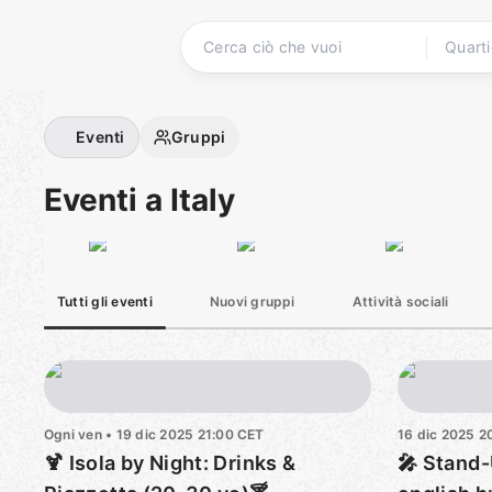
Passa
ai
contenuti
Pagina iniziale
Eventi
Gruppi
Eventi a Italy
Tutti gli eventi
Nuovi gruppi
Attività sociali
Ogni ven
•
19 dic 2025
21:00
CET
16 dic 2025
2
🍹 Isola by Night: Drinks &
🎤 Stand