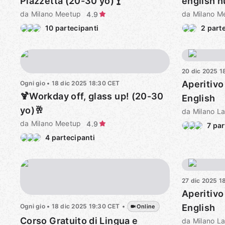
Piazzetta (20-30 yo)🍸
english h
da Milano Meetup
yo)
da Milano M
4.9
10 partecipanti
2 part
20 dic 2025
1
Aperitivo
Ogni gio
•
18 dic 2025
18:30
CET
🍹Workday off, glass up! (20-30
English
yo)🥂
da Milano Meetup
4.9
7 par
4 partecipanti
27 dic 2025
1
Aperitivo
Ogni gio
•
18 dic 2025
19:30
CET
•
English
Online
Corso Gratuito di Lingua e