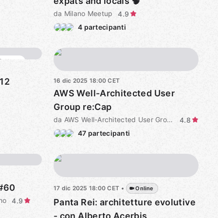
expats and locals 🧠
da Milano Meetup
4.9
4 partecipanti
d'attesa
.12
16 dic 2025
18:00
CET
AWS Well-Architected User
Group re:Cap
da AWS Well-Architected User Group Italy
4.8
47 partecipanti
 #60
17 dic 2025
18:00
CET
•
Online
no
4.9
Panta Rei: architetture evolutive
- con Alberto Acerbis